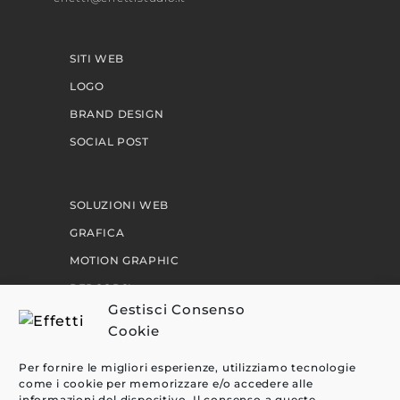
SITI WEB
LOGO
BRAND DESIGN
SOCIAL POST
SOLUZIONI WEB
GRAFICA
MOTION GRAPHIC
PERCORSI
Gestisci Consenso
Cookie
EFFETTI
Per fornire le migliori esperienze, utilizziamo tecnologie
CLIENTI
come i cookie per memorizzare e/o accedere alle
informazioni del dispositivo. Il consenso a queste