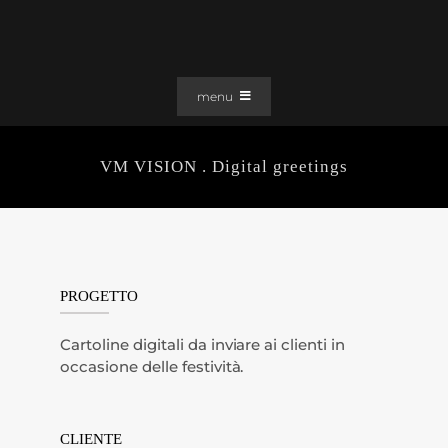
Salta
al
contenuto
menu
PORTFOLIO
VM VISION . Digital greetings
SOLUZIONI WEB
GRAFICA
EFFETTI
CLIENTI
PROGETTO
CONTATTI
Cartoline digitali da inviare ai clienti in
occasione delle festività.
CLIENTE