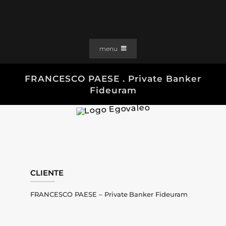
Salta
al
contenuto
menu
PORTFOLIO
FRANCESCO PAESE . Private Banker
Fideuram
SOLUZIONI WEB
GRAFICA
EFFETTI
CLIENTI
CONTATTI
CLIENTE
FRANCESCO PAESE – Private Banker Fideuram