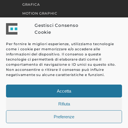
GRAFICA
MOTION GRAPHIC
PERCORSI
Gestisci Consenso
Cookie
EFFETTI
Per fornire le migliori esperienze, utilizziamo tecnologie
come i cookie per memorizzare e/o accedere alle
CLIENTI
informazioni del dispositivo. Il consenso a queste
tecnologie ci permetterà di elaborare dati come il
BLOG
comportamento di navigazione o ID unici su questo sito.
CONTATTI
Non acconsentire o ritirare il consenso può influire
negativamente su alcune caratteristiche e funzioni.
Accetta
Rifiuta
Preferenze
© Copyright 2000 - 2026 EFFETTI | P.IVA 09804680016 |
PRIVACY
|
COOKIE POLICY
|
CREDITS