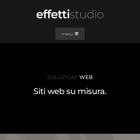
Salta
al
contenuto
menu
PORTFOLIO
SOLUZIONI WEB
GRAFICA
SOLUZIONI
WEB
EFFETTI
Siti web su misura.
CLIENTI
CONTATTI