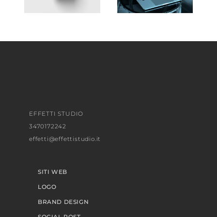
EFFETTI STUDIO
3470172242
effetti@effettistudio.it
SITI WEB
LOGO
BRAND DESIGN
SOCIAL POST