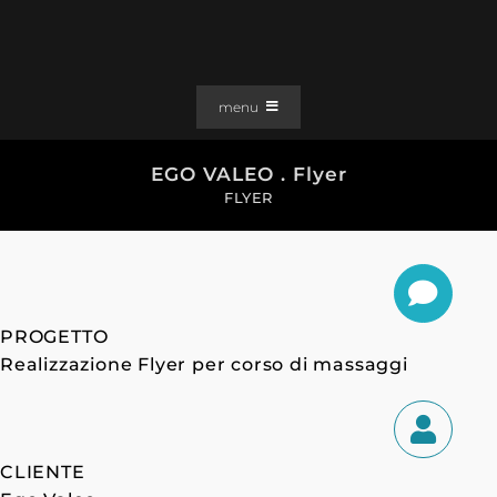
Salta
al
contenuto
menu
PORTFOLIO
EGO VALEO . Flyer
SOLUZIONI WEB
FLYER
GRAFICA
EFFETTI
CLIENTI
PROGETTO
CONTATTI
Realizzazione Flyer per corso di massaggi
CLIENTE