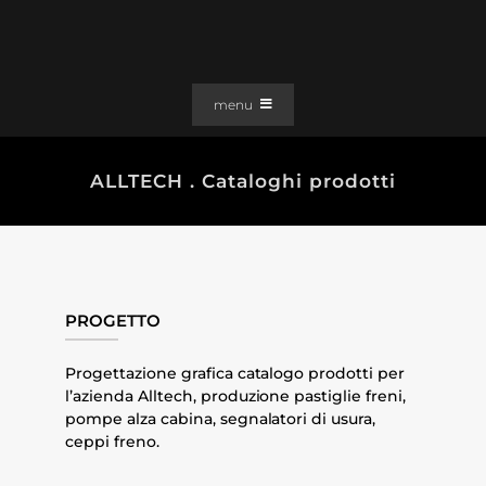
Salta
al
contenuto
menu
PORTFOLIO
ALLTECH . Cataloghi prodotti
SOLUZIONI WEB
GRAFICA
EFFETTI
CLIENTI
PROGETTO
CONTATTI
Progettazione grafica catalogo prodotti per
l’azienda Alltech, produzione pastiglie freni,
pompe alza cabina, segnalatori di usura,
ceppi freno.