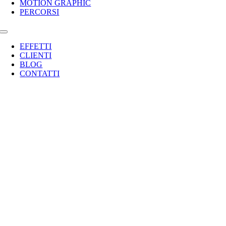
MOTION GRAPHIC
PERCORSI
Toggle
Navigation
EFFETTI
CLIENTI
BLOG
CONTATTI