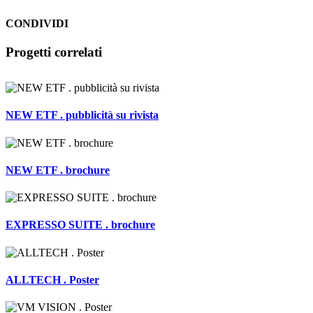
CONDIVIDI
Facebook
LinkedIn
WhatsApp
Pinterest
Email
Progetti correlati
NEW ETF . pubblicità su rivista
NEW ETF . brochure
EXPRESSO SUITE . brochure
ALLTECH . Poster