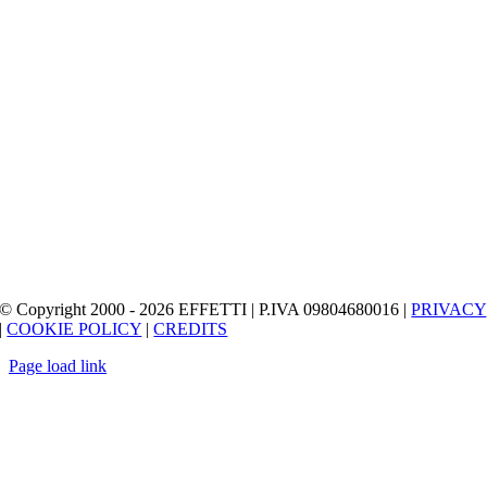
© Copyright 2000 - 2026 EFFETTI | P.IVA 09804680016 |
PRIVACY
|
COOKIE POLICY
|
CREDITS
Page load link
Torna
in
cima