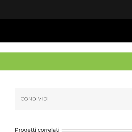
Salta
al
contenuto
CONDIVIDI
Progetti correlati