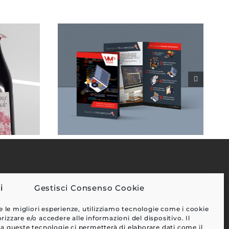
Gestisci Consenso Cookie
EFFETTI
e le migliori esperienze, utilizziamo tecnologie come i cookie
CLIENTI
zzare e/o accedere alle informazioni del dispositivo. Il
a queste tecnologie ci permetterà di elaborare dati come il