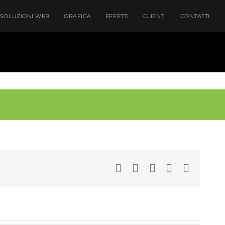
SOLUZIONI WEB
GRAFICA
EFFETTI
CLIENTI
CONTATTI
Facebook
LinkedIn
WhatsApp
Pinterest
Email