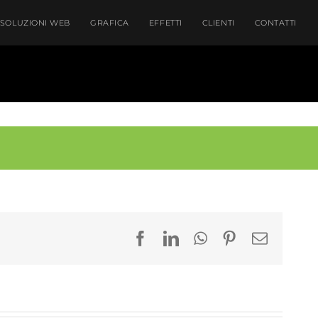
SOLUZIONI WEB
GRAFICA
EFFETTI
CLIENTI
CONTATTI
Facebook
LinkedIn
WhatsApp
Pinterest
Email