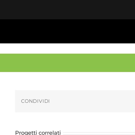
Salta
al
contenuto
CONDIVIDI
Progetti correlati