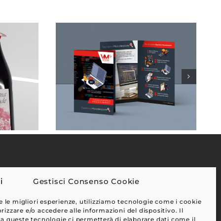
Gestisci Consenso Cookie
EFFETTI
e le migliori esperienze, utilizziamo tecnologie come i cookie
CLIENTI
zzare e/o accedere alle informazioni del dispositivo. Il
a queste tecnologie ci permetterà di elaborare dati come il