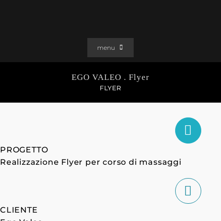
Salta
al
contenuto
menu
PORTFOLIO
EGO VALEO . Flyer
SOLUZIONI WEB
FLYER
GRAFICA
EFFETTI
CLIENTI
PROGETTO
CONTATTI
Realizzazione Flyer per corso di massaggi
CLIENTE