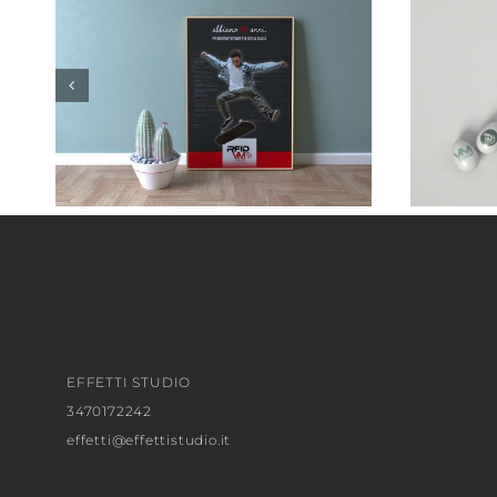
EFFETTI STUDIO
3470172242
effetti@effettistudio.it