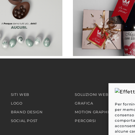
VM VISION . Digital greetings
SITI WEB
SOLUZIONI WEB
LOGO
GRAFICA
Per fornir
per memori
BRAND DESIGN
MOTION GRAPHIC
consenso 
comportam
SOCIAL POST
PERCORSI
acconsent
alcune car