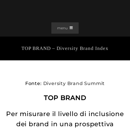
Salta
al
contenuto
menu
PORTFOLIO
TOP BRAND – Diversity Brand Index
SOLUZIONI WEB
GRAFICA
EFFETTI
CLIENTI
Fonte:
Diversity Brand Summit
CONTATTI
TOP BRAND
Per misurare il livello di inclusione
dei brand in una prospettiva