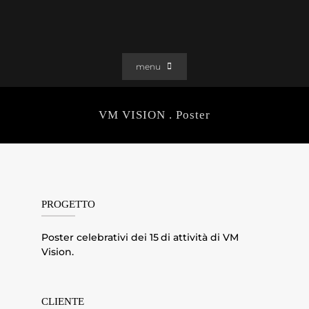
Salta
al
contenuto
menu
PORTFOLIO
VM VISION . Poster
SOLUZIONI WEB
GRAFICA
EFFETTI
CLIENTI
PROGETTO
CONTATTI
Poster celebrativi dei 15 di attività di VM
Vision.
CLIENTE