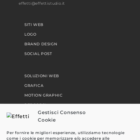
effetti@effettistudio.it
SITI WEB
LOGO
BRAND DESIGN
SOCIAL POST
SOLUZIONI WEB
GRAFICA
MOTION GRAPHIC
PERCORSI
Gestisci Consenso
Cookie
EFFETTI
Per fornire le migliori esperienze, utilizziamo tecnologie
CLIENTI
come i cookie per memorizzare e/o accedere alle