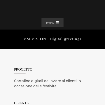
Salta
al
contenuto
menu
PORTFOLIO
VM VISION . Digital greetings
SOLUZIONI WEB
GRAFICA
EFFETTI
CLIENTI
PROGETTO
CONTATTI
Cartoline digitali da inviare ai clienti in
occasione delle festività.
CLIENTE