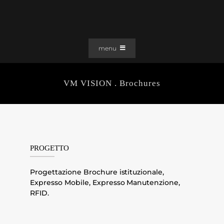
Salta
al
contenuto
menu
PORTFOLIO
VM VISION . Brochures
SOLUZIONI WEB
GRAFICA
EFFETTI
CLIENTI
PROGETTO
CONTATTI
Progettazione Brochure istituzionale,
Expresso Mobile, Expresso Manutenzione,
RFID.