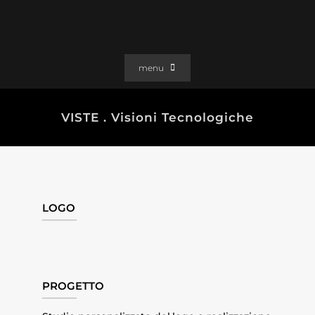
Salta
al
contenuto
menu
PORTFOLIO
VISTE . Visioni Tecnologiche
SOLUZIONI WEB
GRAFICA
EFFETTI
CLIENTI
LOGO
CONTATTI
PROGETTO