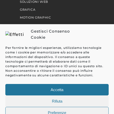
SOLUZIONI WEB
GRAFICA
MOTION GRAPHIC
PERCORSI
Gestisci Consenso
Cookie
EFFETTI
Per fornire le migliori esperienze, utilizziamo tecnologie
CLIENTI
come i cookie per memorizzare e/o accedere alle
informazioni del dispositivo. Il consenso a queste
BLOG
tecnologie ci permetterà di elaborare dati come il
comportamento di navigazione o ID unici su questo sito.
CONTATTI
Non acconsentire o ritirare il consenso può influire
negativamente su alcune caratteristiche e funzioni.
Accetta
Rifiuta
Preferenze