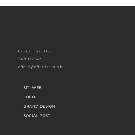
EFFETTI STUDIO
3470172242
effetti@effettistudio.it
SITI WEB
LOGO
BRAND DESIGN
SOCIAL POST