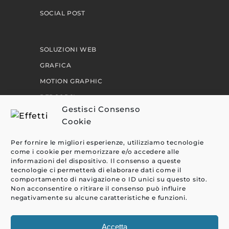
SOCIAL POST
SOLUZIONI WEB
GRAFICA
MOTION GRAPHIC
PERCORSI
Gestisci Consenso
Cookie
EFFETTI
Per fornire le migliori esperienze, utilizziamo tecnologie
CLIENTI
come i cookie per memorizzare e/o accedere alle
informazioni del dispositivo. Il consenso a queste
BLOG
tecnologie ci permetterà di elaborare dati come il
comportamento di navigazione o ID unici su questo sito.
CONTATTI
Non acconsentire o ritirare il consenso può influire
negativamente su alcune caratteristiche e funzioni.
Accetta