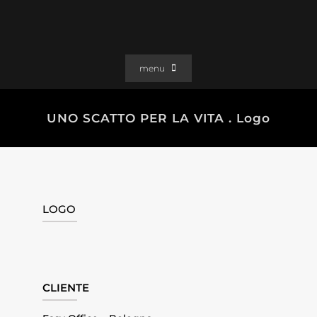
Salta
al
contenuto
menu
PORTFOLIO
UNO SCATTO PER LA VITA . Logo
SOLUZIONI WEB
GRAFICA
EFFETTI
CLIENTI
LOGO
CONTATTI
CLIENTE