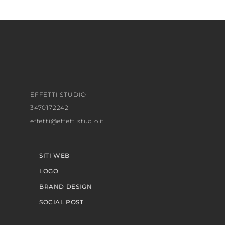
EFFETTI STUDIO
3470172242
effetti@effettistudio.it
SITI WEB
LOGO
BRAND DESIGN
SOCIAL POST