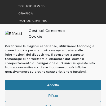
SOLUZIONI WEB
GRAFICA
MOTION GRAPHIC
PERCORSI
Gestisci Consenso
Cookie
EFFETTI
Per fornire le migliori esperienze, utilizziamo tecnologie
come i cookie per memorizzare e/o accedere alle
CLIENTI
informazioni del dispositivo. Il consenso a queste
tecnologie ci permetterà di elaborare dati come il
BLOG
comportamento di navigazione o ID unici su questo sito.
CONTATTI
Non acconsentire o ritirare il consenso può influire
negativamente su alcune caratteristiche e funzioni.
Accetta
Rifiuta