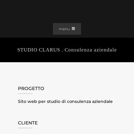
Salta
al
contenuto
menu
PORTFOLIO
STUDIO CLARUS . Consulenza aziendale
SOLUZIONI WEB
GRAFICA
EFFETTI
CLIENTI
PROGETTO
CONTATTI
Sito web per studio di consulenza aziendale
CLIENTE