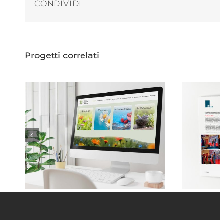
CONDIVIDI
Progetti correlati
Monica Taricco . Naturopata