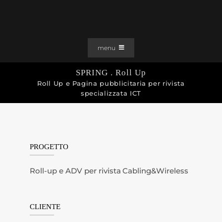
Salta
al
contenuto
menu
PORTFOLIO
SPRING . Roll Up
Roll Up e Pagina pubblicitaria per rivista
SOLUZIONI WEB
specializzata ICT
GRAFICA
EFFETTI
CLIENTI
PROGETTO
CONTATTI
Roll-up e ADV per rivista Cabling&Wireless
CLIENTE