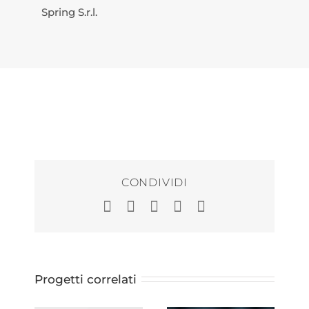
Spring S.r.l.
CONDIVIDI
Facebook
LinkedIn
WhatsApp
Pinterest
Email
Progetti correlati