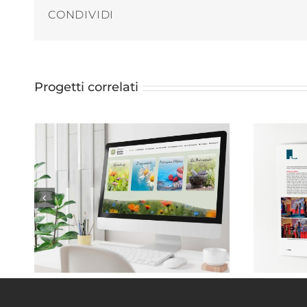
CONDIVIDI
Progetti correlati
Monica Taricco . Naturopata