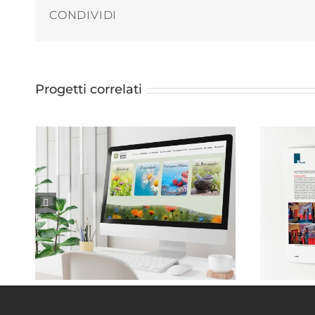
CONDIVIDI
Progetti correlati
Monica Taricco . Naturopata