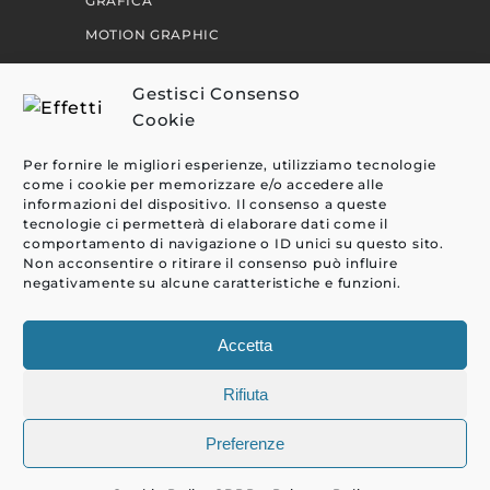
GRAFICA
MOTION GRAPHIC
PERCORSI
Gestisci Consenso
Cookie
EFFETTI
Per fornire le migliori esperienze, utilizziamo tecnologie
CLIENTI
come i cookie per memorizzare e/o accedere alle
informazioni del dispositivo. Il consenso a queste
BLOG
tecnologie ci permetterà di elaborare dati come il
comportamento di navigazione o ID unici su questo sito.
CONTATTI
Non acconsentire o ritirare il consenso può influire
negativamente su alcune caratteristiche e funzioni.
Accetta
Rifiuta
Preferenze
© Copyright 2000 - 2026 EFFETTI | P.IVA 09804680016 |
PRIVACY
|
COOKIE POLICY
|
CREDITS