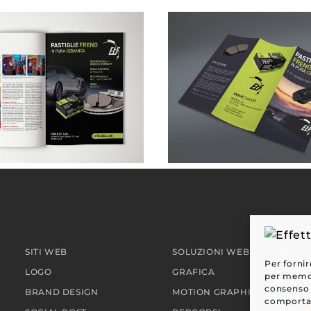
NEW ETF . pubblicità su rivista
SITI WEB
SOLUZIONI WEB
Per fornir
LOGO
GRAFICA
per memori
consenso 
BRAND DESIGN
MOTION GRAPHIC
comportam