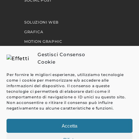
SOCIAL POST
SOLUZIONI WEB
GRAFICA
MOTION GRAPHIC
PERCORSI
Gestisci Consenso
Cookie
EFFETTI
Per fornire le migliori esperienze, utilizziamo tecnologie
come i cookie per memorizzare e/o accedere alle
CLIENTI
informazioni del dispositivo. Il consenso a queste
tecnologie ci permetterà di elaborare dati come il
BLOG
comportamento di navigazione o ID unici su questo sito.
CONTATTI
Non acconsentire o ritirare il consenso può influire
negativamente su alcune caratteristiche e funzioni.
Accetta