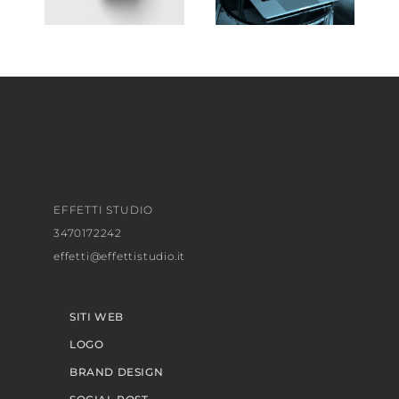
EFFETTI STUDIO
3470172242
effetti@effettistudio.it
SITI WEB
LOGO
BRAND DESIGN