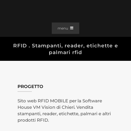
Salta
al
contenuto
menu
PORTFOLIO
RFID . Stampanti, reader, etichette e
palmari rfid
SOLUZIONI WEB
GRAFICA
EFFETTI
CLIENTI
PROGETTO
CONTATTI
Sito web RFID MOBILE per la Software
House VM Vision di Chieri. Vendita
stampanti, reader, etichette, palmari e altri
prodotti RFID.