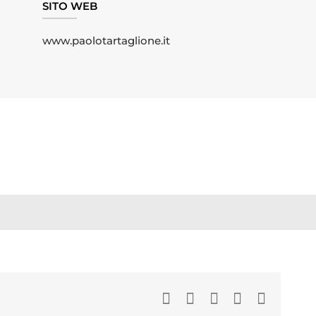
SITO WEB
www.paolotartaglione.it
Facebook
LinkedIn
WhatsApp
Pinterest
Email