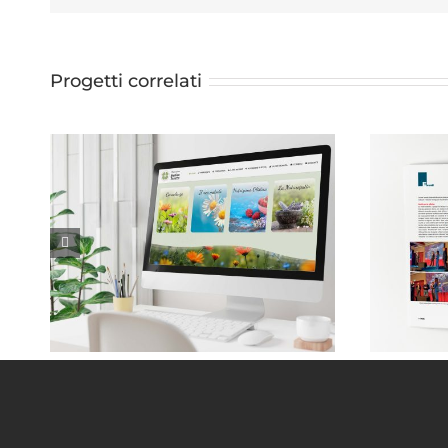
Progetti correlati
Monica Taricco . Naturopata