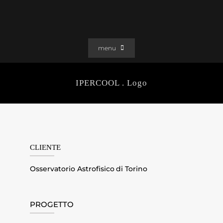
Salta
al
contenuto
menu
PORTFOLIO
IPERCOOL . Logo
SOLUZIONI WEB
GRAFICA
EFFETTI
CLIENTI
CLIENTE
CONTATTI
Osservatorio Astrofisico di Torino
PROGETTO