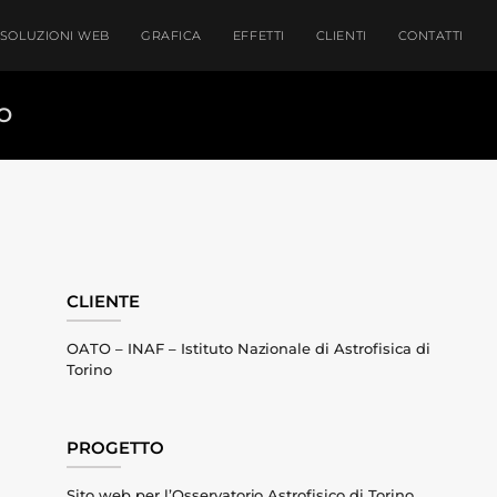
SOLUZIONI WEB
GRAFICA
EFFETTI
CLIENTI
CONTATTI
O
CLIENTE
OATO – INAF – Istituto Nazionale di Astrofisica di
Torino
PROGETTO
Sito web per l’Osservatorio Astrofisico di Torino.