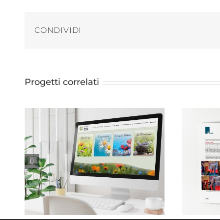
CONDIVIDI
Progetti correlati
Monica Taricco . Naturopata