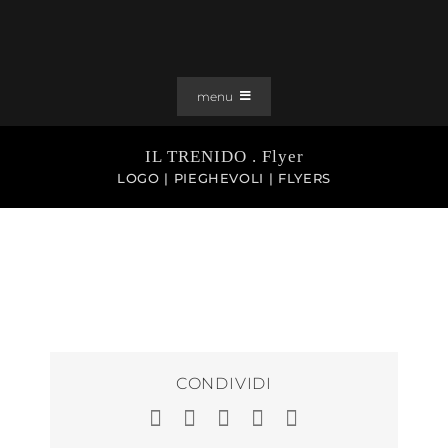
Salta
al
contenuto
menu
PORTFOLIO
IL TRENIDO . Flyer
SOLUZIONI WEB
LOGO | PIEGHEVOLI | FLYERS
GRAFICA
EFFETTI
CLIENTI
CONTATTI
CONDIVIDI
Facebook
LinkedIn
WhatsApp
Pinterest
Email