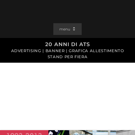
Salta
al
contenuto
menu
PORTFOLIO
20 ANNI DI ATS
ADVERTISING | BANNER | GRAFICA ALLESTIMENTO
SOLUZIONI WEB
STAND PER FIERA
GRAFICA
EFFETTI
CLIENTI
CONTATTI