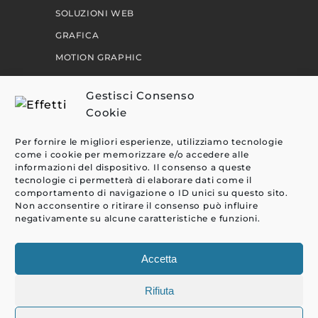
SOLUZIONI WEB
GRAFICA
MOTION GRAPHIC
PERCORSI
Gestisci Consenso
Cookie
EFFETTI
Per fornire le migliori esperienze, utilizziamo tecnologie
CLIENTI
come i cookie per memorizzare e/o accedere alle
informazioni del dispositivo. Il consenso a queste
BLOG
tecnologie ci permetterà di elaborare dati come il
comportamento di navigazione o ID unici su questo sito.
CONTATTI
Non acconsentire o ritirare il consenso può influire
negativamente su alcune caratteristiche e funzioni.
Accetta
Rifiuta