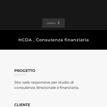
Salta
al
contenuto
menu
PORTFOLIO
HCDA . Consulenza finanziaria
SOLUZIONI WEB
GRAFICA
EFFETTI
CLIENTI
PROGETTO
CONTATTI
Sito web responsive per studio di
consulenza direzionale e finanziaria.
CLIENTE