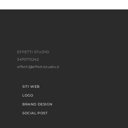
EFFETTI STUDIO
3470172242
effetti@effettistudio.it
SITI WEB
LOGO
BRAND DESIGN
SOCIAL POST