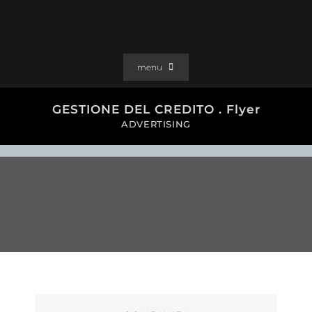
Salta
al
contenuto
menu
PORTFOLIO
GESTIONE DEL CREDITO . Flyer
SOLUZIONI WEB
ADVERTISING
GRAFICA
EFFETTI
CLIENTI
CONTATTI