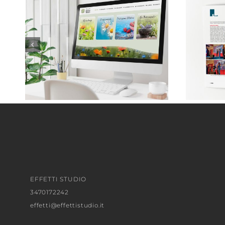
Monica Taricco . Naturopata
EFFETTI STUDIO
3470172242
effetti@effettistudio.it