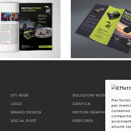
NEW ETF . pubblicità su rivista
SITI WEB
SOLUZIONI WEB
Per fornir
LOGO
GRAFICA
per memori
consenso 
BRAND DESIGN
MOTION GRAPHIC
comportam
SOCIAL POST
PERCORSI
acconsent
alcune car