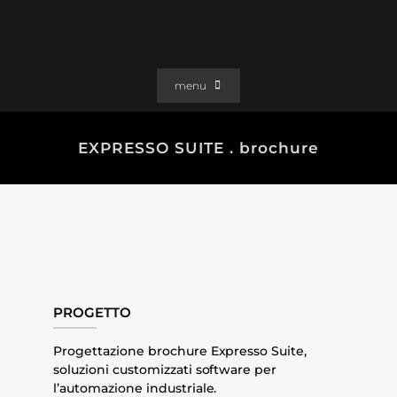
Salta
al
contenuto
menu
PORTFOLIO
EXPRESSO SUITE . brochure
SOLUZIONI WEB
GRAFICA
EFFETTI
CLIENTI
CONTATTI
PROGETTO
Progettazione brochure Expresso Suite,
soluzioni customizzati software per
l’automazione industriale.