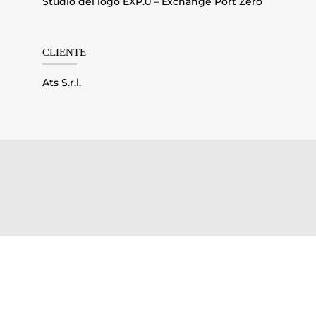
Studio del logo EXP.0 – Exchange Port Zero
CLIENTE
Ats S.r.l.