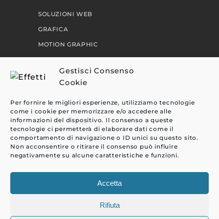
SOLUZIONI WEB
GRAFICA
MOTION GRAPHIC
PERCORSI
Gestisci Consenso
Cookie
EFFETTI
Per fornire le migliori esperienze, utilizziamo tecnologie
CLIENTI
come i cookie per memorizzare e/o accedere alle
informazioni del dispositivo. Il consenso a queste
BLOG
tecnologie ci permetterà di elaborare dati come il
comportamento di navigazione o ID unici su questo sito.
CONTATTI
Non acconsentire o ritirare il consenso può influire
negativamente su alcune caratteristiche e funzioni.
Accetta
Rifiuta