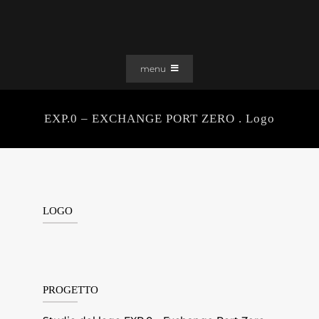
Salta
al
contenuto
menu
PORTFOLIO
EXP.0 – EXCHANGE PORT ZERO . Logo
SOLUZIONI WEB
GRAFICA
EFFETTI
CLIENTI
LOGO
CONTATTI
PROGETTO