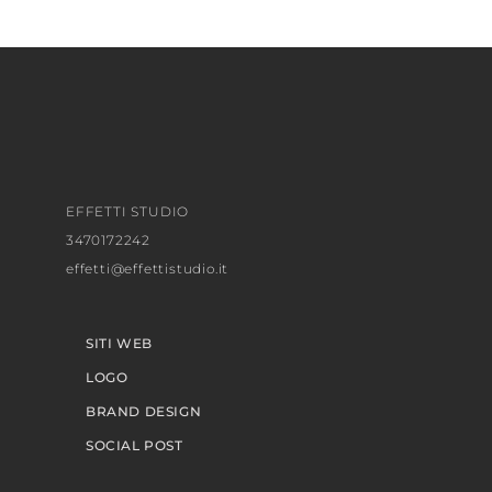
EFFETTI STUDIO
3470172242
effetti@effettistudio.it
SITI WEB
LOGO
BRAND DESIGN
SOCIAL POST