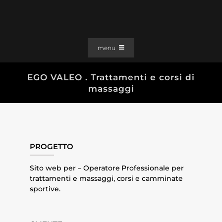
Salta
al
contenuto
menu
PORTFOLIO
EGO VALEO . Trattamenti e corsi di
massaggi
SOLUZIONI WEB
GRAFICA
EFFETTI
CLIENTI
PROGETTO
CONTATTI
Sito web per – Operatore Professionale per
trattamenti e massaggi, corsi e camminate
sportive.