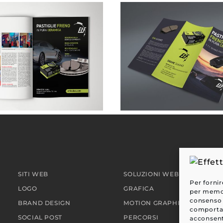
NEW ETF . pubblicità su rivista
SITI WEB
SOLUZIONI WEB
Per fornir
LOGO
GRAFICA
per memori
consenso 
BRAND DESIGN
MOTION GRAPHIC
comportam
SOCIAL POST
PERCORSI
acconsent