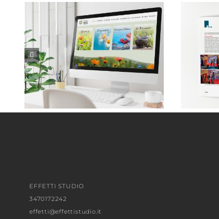
Monica Taricco . Naturopata
EFFETTI STUDIO
3470172242
effetti@effettistudio.it