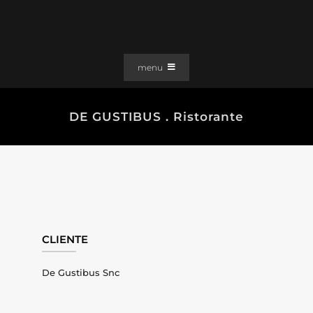
Salta
al
contenuto
menu
PORTFOLIO
DE GUSTIBUS . Ristorante
SOLUZIONI WEB
GRAFICA
EFFETTI
CLIENTI
CONTATTI
CLIENTE
De Gustibus Snc