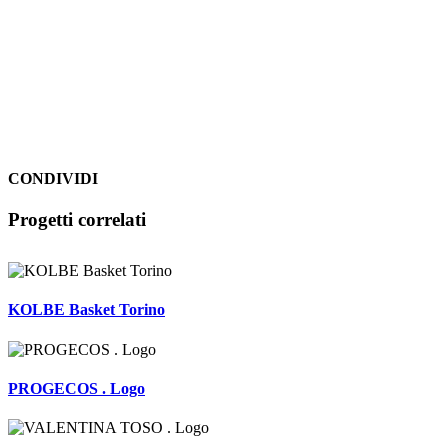
CONDIVIDI
Facebook
LinkedIn
WhatsApp
Pinterest
Email
Progetti correlati
KOLBE Basket Torino
PROGECOS . Logo