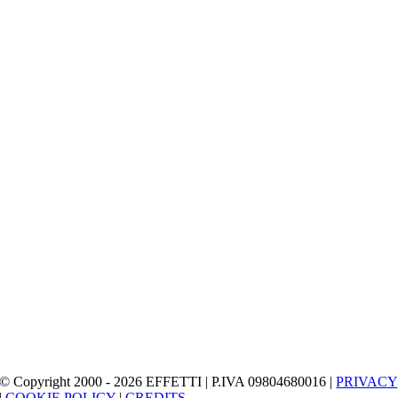
© Copyright 2000 - 2026 EFFETTI | P.IVA 09804680016 |
PRIVACY
|
COOKIE POLICY
|
CREDITS