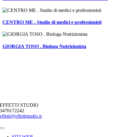
CENTRO ME . Studio di medici e professionisti
GIORGIA TOSO . Biologa Nutrizionista
EFFETTI STUDIO
3470172242
effetti@effettistudio.it
Toggle
Navigation
SITI WEB