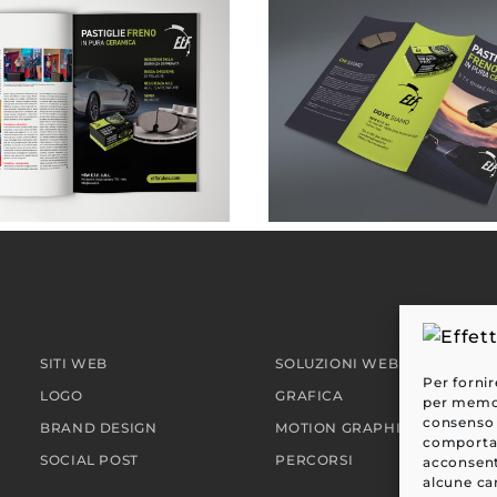
SITI WEB
SOLUZIONI WEB
Per fornir
LOGO
GRAFICA
per memori
consenso 
BRAND DESIGN
MOTION GRAPHIC
comportam
SOCIAL POST
PERCORSI
acconsent
alcune car