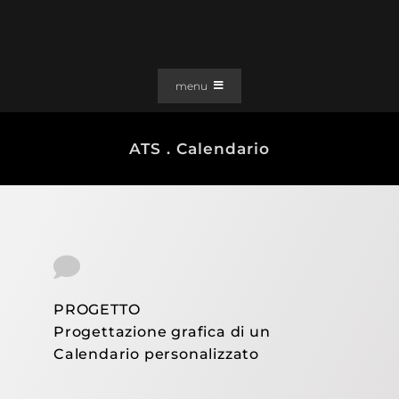
Salta
al
contenuto
menu
PORTFOLIO
ATS . Calendario
SOLUZIONI WEB
GRAFICA
EFFETTI
CLIENTI
CONTATTI
PROGETTO
Progettazione grafica di un
Calendario personalizzato