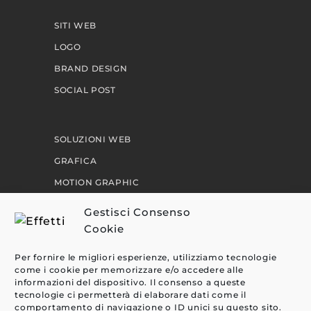
SITI WEB
LOGO
BRAND DESIGN
SOCIAL POST
SOLUZIONI WEB
GRAFICA
MOTION GRAPHIC
PERCORSI
Gestisci Consenso
Cookie
EFFETTI
Per fornire le migliori esperienze, utilizziamo tecnologie
come i cookie per memorizzare e/o accedere alle
CLIENTI
informazioni del dispositivo. Il consenso a queste
tecnologie ci permetterà di elaborare dati come il
BLOG
comportamento di navigazione o ID unici su questo sito.