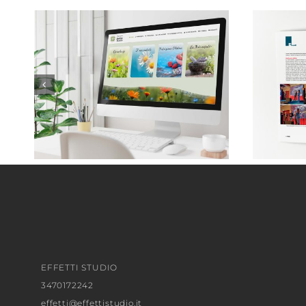
Monica Taricco . Naturopata
EFFETTI STUDIO
3470172242
effetti@effettistudio.it