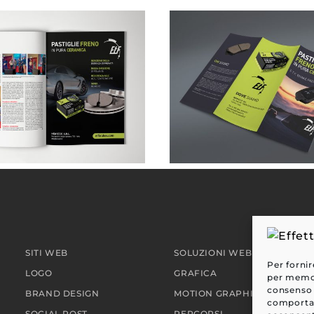
NEW ETF . pubblicità su rivista
SITI WEB
SOLUZIONI WEB
Per fornir
LOGO
GRAFICA
per memori
consenso 
BRAND DESIGN
MOTION GRAPHIC
comportam
SOCIAL POST
PERCORSI