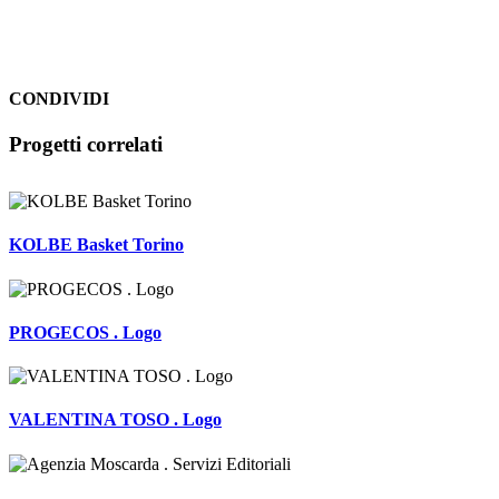
CONDIVIDI
Facebook
LinkedIn
WhatsApp
Pinterest
Email
Progetti correlati
KOLBE Basket Torino
PROGECOS . Logo
VALENTINA TOSO . Logo