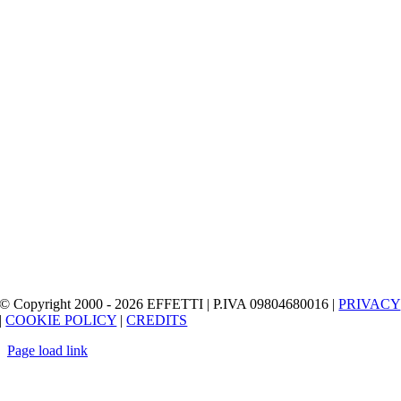
© Copyright 2000 - 2026 EFFETTI | P.IVA 09804680016 |
PRIVACY
|
COOKIE POLICY
|
CREDITS
Page load link
Torna
in
cima