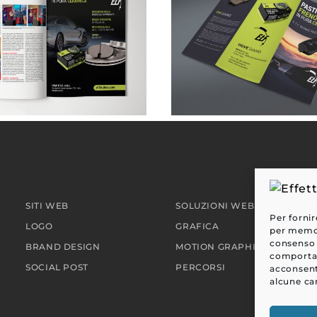
NEW ETF . pubblicità su rivista
SITI WEB
SOLUZIONI WEB
Per fornir
LOGO
GRAFICA
per memori
consenso 
BRAND DESIGN
MOTION GRAPHIC
comportam
SOCIAL POST
PERCORSI
acconsent
alcune car