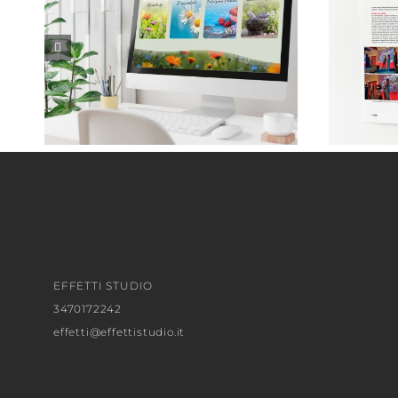
Monica Taricco . Naturopata
EFFETTI STUDIO
3470172242
effetti@effettistudio.it