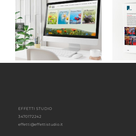
Monica Taricco . Naturopata
EFFETTI STUDIO
3470172242
effetti@effettistudio.it