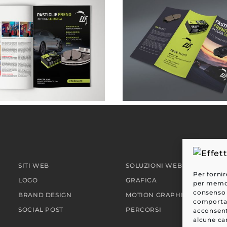
NEW ETF . pubblicità su rivista
SITI WEB
SOLUZIONI WEB
Per fornir
LOGO
GRAFICA
per memori
consenso 
BRAND DESIGN
MOTION GRAPHIC
comportam
SOCIAL POST
PERCORSI
acconsent
alcune car