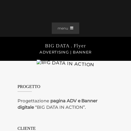
Salta
al
contenuto
menu
PORTFOLIO
BIG DATA . Flyer
SOLUZIONI WEB
ADVERTISING | BANNER
GRAFICA
EFFETTI
CLIENTI
PROGETTO
CONTATTI
Progettazione
pagina ADV e Banner
digitale
“BIG DATA IN ACTION”.
CLIENTE