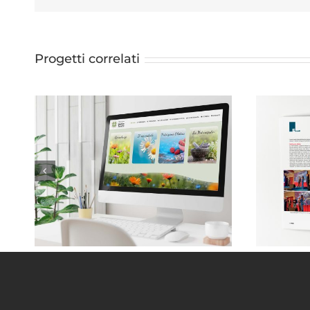
Progetti correlati
Monica Taricco . Naturopata