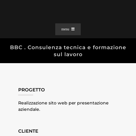
Salta
al
contenuto
menu
PORTFOLIO
BBC . Consulenza tecnica e formazione
sul lavoro
SOLUZIONI WEB
GRAFICA
EFFETTI
CLIENTI
PROGETTO
CONTATTI
Realizzazione sito web per presentazione
aziendale.
CLIENTE