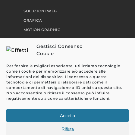
SOLUZIONI WEB
GRAFICA
MOTION GRAPHIC
PERCORSI
Gestisci Consenso
Cookie
EFFETTI
Per fornire le migliori esperienze, utilizziamo tecnologie
CLIENTI
come i cookie per memorizzare e/o accedere alle
informazioni del dispositivo. Il consenso a queste
BLOG
tecnologie ci permetterà di elaborare dati come il
comportamento di navigazione o ID unici su questo sito.
CONTATTI
Non acconsentire o ritirare il consenso può influire
negativamente su alcune caratteristiche e funzioni.
Accetta
Rifiuta